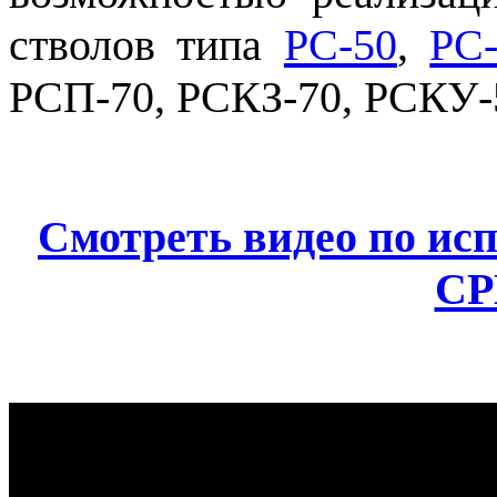
стволов типа
РС-50
,
РС
РСП-70, РСКЗ-70, РСКУ-
Смотреть видео по и
СР