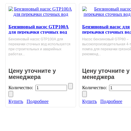
Бензиновый насос GТP100А
Бензиновый насос для
для перекачки сточных вод
перекачки сточных во
GТP80
Бензиновый насос GТP100А для
Насос бензиновый GTP80 –
перекачки сточных вод используется
высокопроизводительная 4-
при строительных и аварийных
помпа для перекачки грязной
работах...
рекоменд...
Цену уточните у
Цену уточните у
менеджера
менеджера
Количество:
Количество:
Купить
Подробнее
Купить
Подробнее