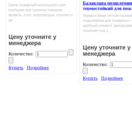
Балаклава подшлемн
Багор пожарный используеся для
термостойкий для по
разборки при тушении пожаров
летний
кровель, стен, перегородок, стропил и
Термостойкая летняя балакл
др...
подшлемник для пожарных 
удобный элемент экипировки
ношения под з...
Цену уточните у
менеджера
Цену уточните у
менеджера
Количество:
Количество:
Купить
Подробнее
Купить
Подробнее