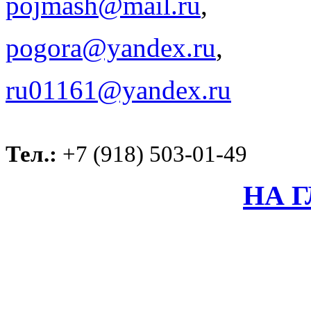
pojmash@mail.ru
,
pogora@yandex.ru
,
ru01161@yandex.ru
Тел.:
+7 (918) 503-01-49
НА 