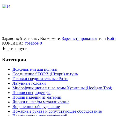
Здравствуйте, гость , Вы можете
Зарегистрироваться
или
Вой
КОРЗИНА:
товаров
0
Корзина пуста
Категории
Дождеватели для полива
Соединение STORZ (Шторц) латунь
Головки соединительные Ротта
Латунные головки
Многофункциональные ломы Хулиганы (Hooligan Tool)
Пошив специодежды
Пошив изделий из материи
Ящики и шкафы металлические
Водопенное оборудование
Пожарные рукава и сопутствующее оборудование
Производство металлоизделий