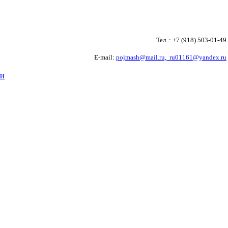
Тел..: +7 (918) 503-01-4
E-mail:
pojmash@mail.ru,
ru01161@yandex.ru
ти