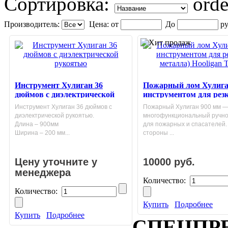
Сортировка:
Производитель:
Цена:
от
До
ру
Инструмент Хулиган 36
Пожарный лом Хулига
дюймов с диэлектрической
инструментом для рез
рукоятью
металла) Hooligan Tool
Инструмент Хулиган 36 дюймов с
Пожарный Хулиган 900 мм 
диэлектрической рукоятью.
многофункциональный ручно
Длина – 900мм
для пожарных и спасателей.
Ширина – 200 мм...
стороны ...
Цену уточните у
10000 руб.
менеджера
Количество:
Количество:
Купить
Подробнее
Купить
Подробнее
СПЕЦПР