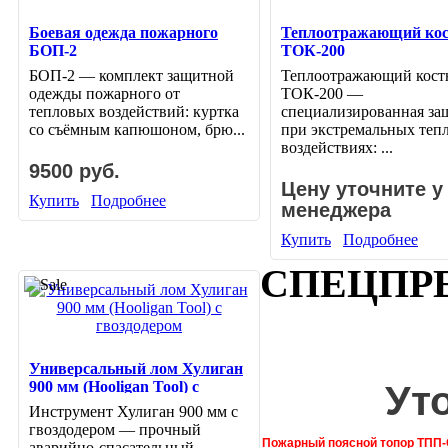
Боевая одежда пожарного
Теплоотражающий ко
БОП-2
ТОК-200
БОП-2 — комплект защитной
Теплоотражающий кос
одежды пожарного от
ТОК-200 —
тепловых воздействий: куртка
специализированная за
со съёмным капюшоном, брю...
при экстремальных теп
воздействиях: ...
9500 руб.
Цену уточните у
Купить
Подробнее
менеджера
Купить
Подробнее
СПЕЦПР
Универсальный лом Хулиган
Ут
900 мм (Hooligan Tool) с
гвоздодером
Инструмент Хулиган 900 мм с
гвоздодером — прочный
Пожарный поясной топор ТПП
аварийно-спасательный