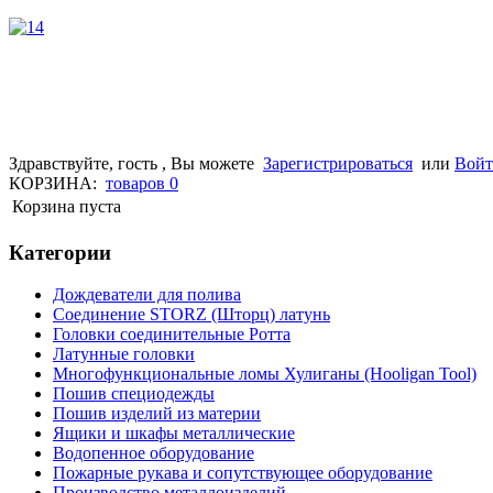
Здравствуйте, гость , Вы можете
Зарегистрироваться
или
Вой
КОРЗИНА:
товаров
0
Корзина пуста
Категории
Дождеватели для полива
Соединение STORZ (Шторц) латунь
Головки соединительные Ротта
Латунные головки
Многофункциональные ломы Хулиганы (Hooligan Tool)
Пошив специодежды
Пошив изделий из материи
Ящики и шкафы металлические
Водопенное оборудование
Пожарные рукава и сопутствующее оборудование
Производство металлоизделий