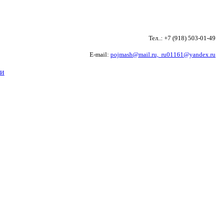
Тел..: +7 (918) 503-01-4
E-mail:
pojmash@mail.ru,
ru01161@yandex.ru
ти