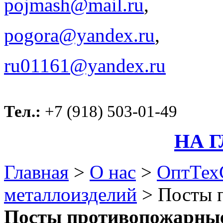
pojmash@mail.ru
,
pogora@yandex.ru
,
ru01161@yandex.ru
Тел.:
+7 (918) 503-01-49
НА 
Главная
>
О нас
>
ОптТех
металлоизделий
>
Посты 
Посты противопожарны