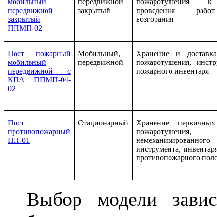
мобильный
передвижной,
пожаротушения к
передвижной
закрытый
проведения раб
закрытый
возгорания
ППМП-02
Пост пожарный
Мобильный,
Хранение и доставка
мобильный
передвижной
пожаротушения, инстр
передвижной с
пожарного инвентаря
КПА ППМП-04-
02
Пост
Стационарный
Хранение первичных
противопожарный
пожаротушения,
ПП-01
немеханизированного
инструмента, инвентаря
противопожарного пол
Выбор модели завис