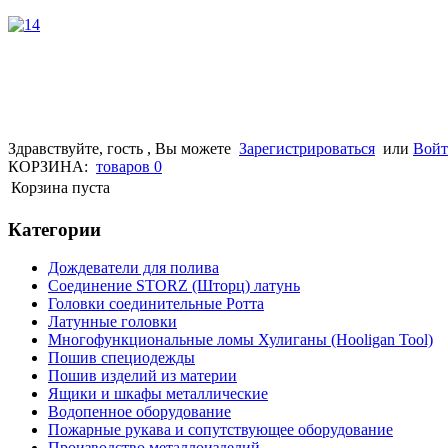
Здравствуйте, гость , Вы можете
Зарегистрироваться
или
Вой
КОРЗИНА:
товаров
0
Корзина пуста
Категории
Дождеватели для полива
Соединение STORZ (Шторц) латунь
Головки соединительные Ротта
Латунные головки
Многофункциональные ломы Хулиганы (Hooligan Tool)
Пошив специодежды
Пошив изделий из материи
Ящики и шкафы металлические
Водопенное оборудование
Пожарные рукава и сопутствующее оборудование
Производство металлоизделий