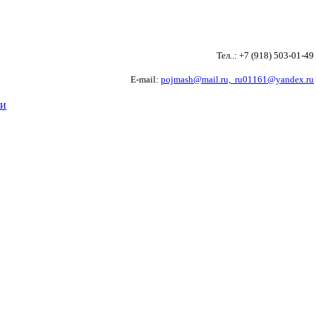
Тел..: +7 (918) 503-01-4
E-mail:
pojmash@mail.ru,
ru01161@yandex.ru
ти